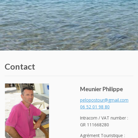
Contact
Meunier Philippe
pelopostour@gmail.com
06 52 01 98 80
Intracom / VAT number :
GR 111668280
Agrément Touristique :